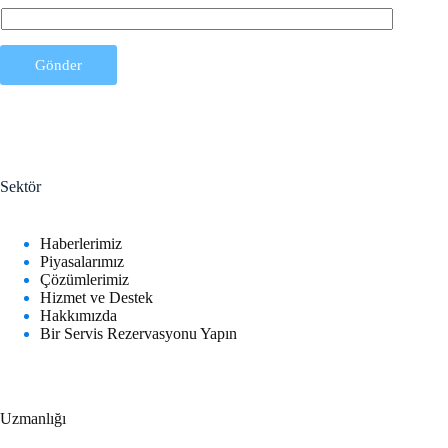
p
o
s
t
Gönder
a
E
-
p
o
s
t
Sektör
a
E
-
Haberlerimiz
p
Piyasalarımız
o
Çözümlerimiz
s
Hizmet ve Destek
t
Hakkımızda
a
Bir Servis Rezervasyonu Yapın
Uzmanlığı