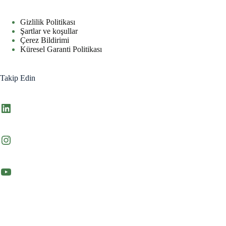
Gizlilik Politikası
Şartlar ve koşullar
Çerez Bildirimi
Küresel Garanti Politikası
Takip Edin
LinkedIn
Instagram
YouTube