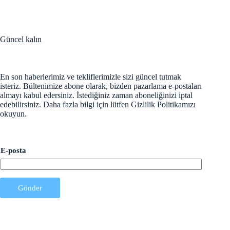
Güncel kalın
En son haberlerimiz ve tekliflerimizle sizi güncel tutmak
isteriz. Bültenimize abone olarak, bizden pazarlama e-postaları
almayı kabul edersiniz. İstediğiniz zaman aboneliğinizi iptal
edebilirsiniz. Daha fazla bilgi için lütfen Gizlilik Politikamızı
okuyun.
E
E-posta
-
p
o
s
t
Gönder
a
E
-
p
o