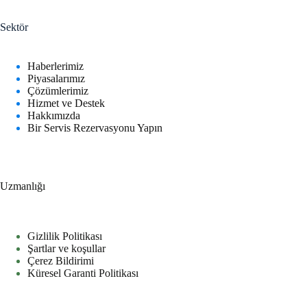
s
t
Sektör
a
E
-
Haberlerimiz
p
Piyasalarımız
o
Çözümlerimiz
s
Hizmet ve Destek
t
Hakkımızda
a
Bir Servis Rezervasyonu Yapın
Uzmanlığı
Gizlilik Politikası
Şartlar ve koşullar
Çerez Bildirimi
Küresel Garanti Politikası