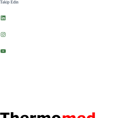
Takip Edin
LinkedIn
Instagram
YouTube