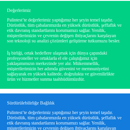
Değerlerimiz
Palintest’te değerlerimiz yaptığımız her şeyin temel taşıdır.
Dürüstlük, tüm çabalarımızda en yüksek dürüstlük, şeffaflık ve
etik davranış standartlarını korumamızı sağlar. Yenilik,
müşterilerimizin ve çevrenin değişen ihtiyaçlarını karşılayan
son teknoloji su analizi çözümleri geliştirme tutkumuzu besler.
İş birliği, ortak hedeflere ulaşmak için dünya çapındaki
profesyoneller ve ortaklarla el ele çalıştığımız için
yaklaşımımızın merkezinde yer alır. Mükemmellik,
müşterilerimizin her adımda güvenini ve memnuniyetini
sağlayarak en yüksek kalitede, doğrulukta ve güvenilirlikte
ürün ve hizmetler sunma taahhüdümüzdür.
Sürdürülebilirliğe Bağlılık
Palintest’te değerlerimiz yaptığımız her şeyin temel taşıdır.
Dürüstlük, tüm çabalarımızda en yüksek dürüstlük, şeffaflık ve
etik davranış standartlarını korumamızı sağlar. Yenilik,
müşterilerimizin ve çevrenin değişen ihtiyaçlarını karşılayan