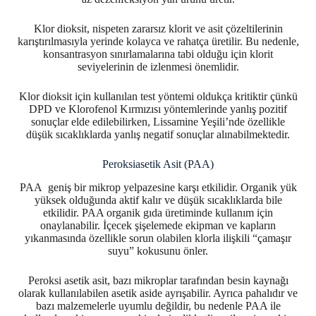
Klor dioksit, nispeten zararsız klorit ve asit çözeltilerinin
karıştırılmasıyla yerinde kolayca ve rahatça üretilir. Bu nedenle,
konsantrasyon sınırlamalarına tabi olduğu için klorit
seviyelerinin de izlenmesi önemlidir.
Klor dioksit için kullanılan test yöntemi oldukça kritiktir çünkü
DPD ve Klorofenol Kırmızısı yöntemlerinde yanlış pozitif
sonuçlar elde edilebilirken, Lissamine Yeşili’nde özellikle
düşük sıcaklıklarda yanlış negatif sonuçlar alınabilmektedir.
Peroksiasetik Asit (PAA)
PAA geniş bir mikrop yelpazesine karşı etkilidir. Organik yük
yüksek olduğunda aktif kalır ve düşük sıcaklıklarda bile
etkilidir. PAA organik gıda üretiminde kullanım için
onaylanabilir. İçecek şişelemede ekipman ve kapların
yıkanmasında özellikle sorun olabilen klorla ilişkili “çamaşır
suyu” kokusunu önler.
Peroksi asetik asit, bazı mikroplar tarafından besin kaynağı
olarak kullanılabilen asetik aside ayrışabilir. Ayrıca pahalıdır ve
bazı malzemelerle uyumlu değildir, bu nedenle PAA ile