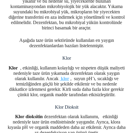
yıkanır ve bu nedenle su, yiyeceklerde bulunan
kontaminasyondan mikrobiyolojik bir yük alacaktır. Yıkama
suyundaki bu mikrobiyal yük, mikropların bir yiyecekten
diğerine transferini en aza indirmek için yönetilmeli ve kontrol
edilmelidir. Dezenfektan, bu mikrobiyal yükün kontrolünde
birinci basamak bir araçtır.
Aşağıda taze ürün sektöründe kullanılan en yaygın
dezenfektanlardan bazıları listelenmiştir.
Klor
Klor
, etkinliği, kullanım kolaylığı ve nispeten düşük maliyeti
nedeniyle taze ürün yıkamada dezenfektan olarak yaygın
olarak kullanılır. Ancak
klor
, suyun pH’ı, sıcaklığı ve
temizliğinden güçlü bir şekilde etkilenir ve bu nedenle
dikkatlice izlenmesi gerekir. Kirli suda daha fazla klor gerekir
çünkü klor, organik madde tarafından etkisizleştirilir.
Klor Dioksit
Klor dioksitin
dezenfektan olarak kullanımı, etkinliği
nedeniyle taze ürün endüstrisinde yaygındır. Ayrıca, klora
kıyasla pH ve organik maddeden daha az etkilenir. Ayrıca daha
az dezenfeksiyon yan ürünü üretir.