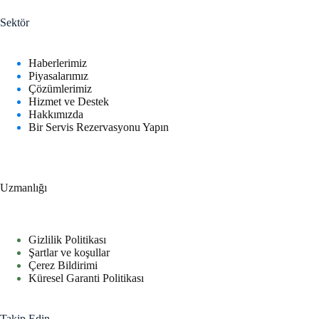
s
t
Sektör
a
E
-
Haberlerimiz
p
Piyasalarımız
o
Çözümlerimiz
s
Hizmet ve Destek
t
Hakkımızda
a
Bir Servis Rezervasyonu Yapın
Uzmanlığı
Gizlilik Politikası
Şartlar ve koşullar
Çerez Bildirimi
Küresel Garanti Politikası
Takip Edin