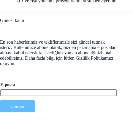
QA ve risk yönetimi prosedürlerini desteklemeyebilir.
Güncel kalın
En son haberlerimiz ve tekliflerimizle sizi güncel tutmak
isteriz. Bültenimize abone olarak, bizden pazarlama e-postaları
almayı kabul edersiniz. İstediğiniz zaman aboneliğinizi iptal
edebilirsiniz. Daha fazla bilgi için lütfen Gizlilik Politikamızı
okuyun.
E
E-posta
-
p
o
s
t
Gönder
a
E
-
p
o