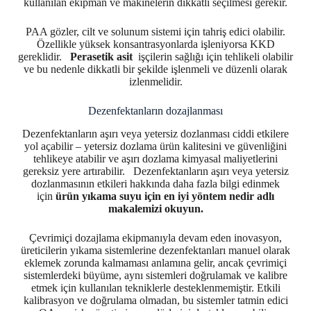
kullanılan ekipman ve makinelerin dikkatli seçilmesi gerekir.
PAA gözler, cilt ve solunum sistemi için tahriş edici olabilir.
Özellikle yüksek konsantrasyonlarda işleniyorsa KKD
gereklidir.
Perasetik asit
işçilerin sağlığı için tehlikeli olabilir
ve bu nedenle dikkatli bir şekilde işlenmeli ve düzenli olarak
izlenmelidir.
Dezenfektanların dozajlanması
Dezenfektanların aşırı veya yetersiz dozlanması ciddi etkilere
yol açabilir – yetersiz dozlama ürün kalitesini ve güvenliğini
tehlikeye atabilir ve aşırı dozlama kimyasal maliyetlerini
gereksiz yere artırabilir. Dezenfektanların aşırı veya yetersiz
dozlanmasının etkileri hakkında daha fazla bilgi edinmek
için
ürün yıkama suyu için en iyi yöntem nedir adlı
makalemizi okuyun.
Çevrimiçi dozajlama ekipmanıyla devam eden inovasyon,
üreticilerin yıkama sistemlerine dezenfektanları manuel olarak
eklemek zorunda kalmaması anlamına gelir, ancak çevrimiçi
sistemlerdeki büyüme, aynı sistemleri doğrulamak ve kalibre
etmek için kullanılan tekniklerle desteklenmemiştir. Etkili
kalibrasyon ve doğrulama olmadan, bu sistemler tatmin edici